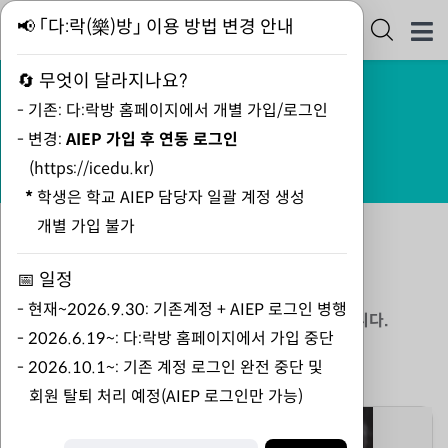
📢 「다:락(樂)방」 이용 방법 변경 안내
🔄 무엇이 달라지나요?
홈
개설강좌
- 기존: 다:락방 홈페이지에서 개별 가입/로그인
개설강좌
-
변경:
AIEP
가입 후 연동 로그인
(
https://icedu.kr
)
*
학생은 학교 AIEP 담당자 일괄 계정 생성
개별 가입 불가
📅 일정
다락방 학습방에 오신 것을 환영합니다.
- 현재~2026.9.30: 기존계정 + AIEP 로그인 병행
다락방은 누구나 이용 가능한 다국어 학습 플랫폼입니다.
-
2026.6.19~:
다:락방 홈페이지에서 가입 중단
아래의 학습방 중에서 원하는 곳을 선택하세요.
-
2026.10.1~: 기존 계정 로그인 완전 중단 및
회원 탈퇴 처리 예정(AIEP 로그인만 가능)